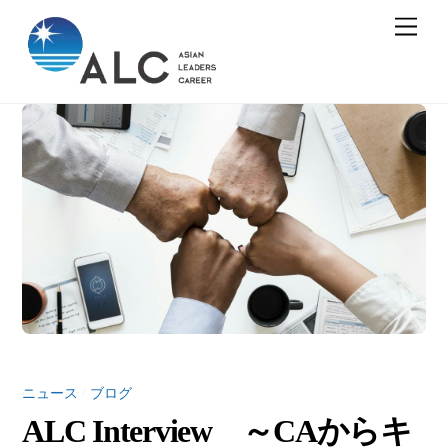
Skip
Men
to
content
ニュース
/
ブログ
ALC Interview ～CAからキ