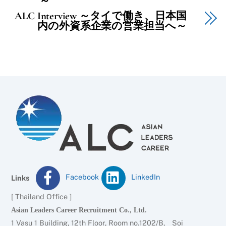
～
ALC Interview ～タイで働き、日本国
内の外資系企業の営業担当へ～
Facebook
LinkedIn
Links
[ Thailand Office ]
Asian Leaders Career Recruitment Co., Ltd.
1 Vasu 1 Building, 12th Floor, Room no.1202/B, Soi