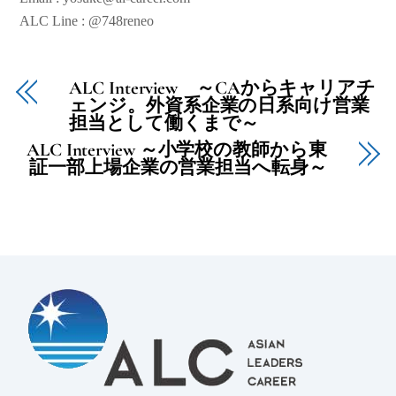
ALC Line : @748reneo
ALC Interview ～CAからキャリアチ
ェンジ。外資系企業の日系向け営業
担当として働くまで～
ALC Interview ～小学校の教師から東
証一部上場企業の営業担当へ転身～